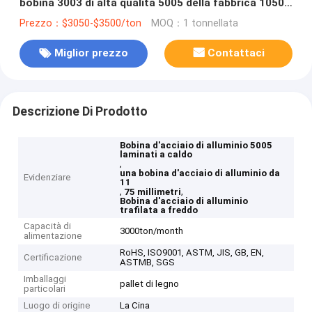
bobina 3003 di alta qualità 5005 della fabbrica 1050
1060
Prezzo：$3050-$3500/ton
MOQ：1 tonnellata
Miglior prezzo
Contattaci
Descrizione Di Prodotto
Bobina d'acciaio di alluminio 5005
laminati a caldo
,
una bobina d'acciaio di alluminio da
Evidenziare
11
,
,
75 millimetri
Bobina d'acciaio di alluminio
trafilata a freddo
Capacità di
3000ton/month
alimentazione
RoHS, ISO9001, ASTM, JIS, GB, EN,
Certificazione
ASTMB, SGS
Imballaggi
pallet di legno
particolari
Luogo di origine
La Cina