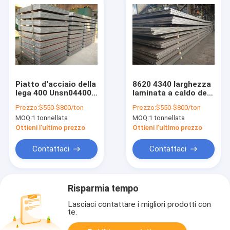
Piatto d'acciaio della
8620 4340 larghezza
lega 400 Unsn04400
laminata a caldo del
ASTM B127 Monel
piatto 1219mm
Prezzo:
$550-$800/ton
Prezzo:
$550-$800/ton
400 dello strato della
1200mm 1500mm
MOQ:
1 tonnellata
MOQ:
1 tonnellata
lega di nichel di rame
2000mm dell'acciaio
legato
Ottieni l'ultimo prezzo
Ottieni l'ultimo prezzo
Contattaci
Contattaci
Risparmia tempo
Lasciaci contattare i migliori prodotti con
te.