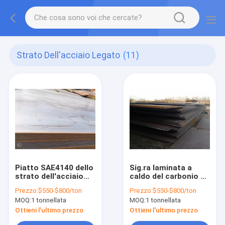
Strato Dell'acciaio Legato
(11)
Piatto SAE4140 dello
Sig.ra laminata a
strato dell'acciaio
caldo del carbonio di
legato di ASTM A519
4140 dell'acciaio
Prezzo:
$550-$800/ton
Prezzo:
$550-$800/ton
4140
legato fornitori del
MOQ:
1 tonnellata
MOQ:
1 tonnellata
piatto dello strato
medio dell'acciaio
Ottieni l'ultimo prezzo
Ottieni l'ultimo prezzo
legato