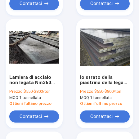
Contattaci
Contattaci
Lamiera di acciaio
lo strato della
non legata Nm360
piastrina della lega
Nm400 Nm450
del Cadmio-titanio di
Prezzo:
$550-$800/ton
Prezzo:
$550-$800/ton
Nm500 Nm550
5mm 10mm che
MOQ:
1 tonnellata
MOQ:
1 tonnellata
Nm600
fonde il refrigerante
a placche Klinker
Ottieni l'ultimo prezzo
Ottieni l'ultimo prezzo
della griglia di Mk
gratta
Contattaci
Contattaci