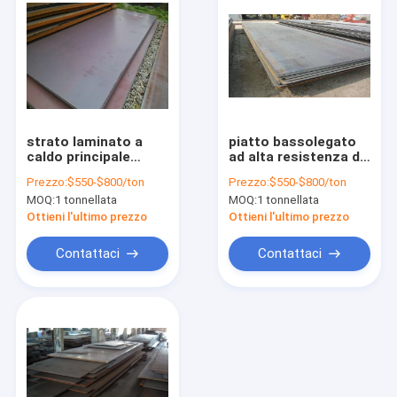
strato laminato a
piatto bassolegato
caldo principale
ad alta resistenza di
d'acciaio dell'acciaio
acciaio dolce del
Prezzo:
$550-$800/ton
Prezzo:
$550-$800/ton
legato del piatto
carbonio della
MOQ:
1 tonnellata
MOQ:
1 tonnellata
S690 di costruzione
lamiera di acciaio di
navale del carbonio
s355j2 St52 Q345
Ottieni l'ultimo prezzo
Ottieni l'ultimo prezzo
di s355jr s275jr in
S355 E355 Q390
bobine
Contattaci
Contattaci
Casa
Prodotti
Video