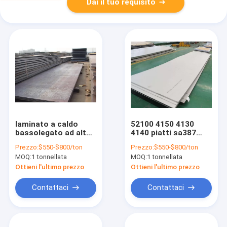
Dai il tuo requisito
laminato a caldo
52100 4150 4130
bassolegato ad alta
4140 piatti sa387
resistenza del ferro
15CrMo dell'acciaio
Prezzo:
$550-$800/ton
Prezzo:
$550-$800/ton
di piatto d'acciaio del
legato 1-1/4cr-1/2mo
MOQ:
1 tonnellata
MOQ:
1 tonnellata
astm A516 Gr 70
16mn q345b
Ottieni l'ultimo prezzo
Ottieni l'ultimo prezzo
Contattaci
Contattaci