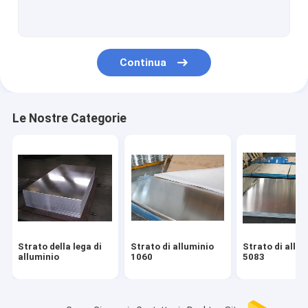
Strato di alluminio impresso
Bobina d'acciaio di alluminio
Continua
Piatto di alluminio dello specchio
Lingotto del metallo del magnesio
Le Nostre Categorie
Tubo della lega di alluminio
Piatto di alluminio della striscia
Lingotti della lega di alluminio
Bobina rivestita di colore
Strato della lega di
Strato di alluminio
Strato di allu
Piatti del acciaio al carbonio
alluminio
1060
5083
Strato dell'acciaio legato