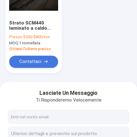
Circa noi
Giro della fabbrica
Strato SCM440
laminato a caldo
Controllo di qualità
dell'acciaio legato
Prezzo:
$550-$800/ton
4130 di ASTM 6150
MOQ:
1 tonnellata
Aisi 4140
Contattici
Ottieni l'ultimo prezzo
Notizie
Contattaci
Strato della lega di alluminio
Lasciate Un Messaggio
Ti Risponderemo Velocemente
Strato di alluminio 1060
Strato di alluminio 5083
Piatto di alluminio 6061