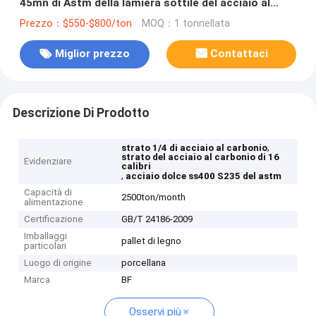
45mn di Astm della lamiera sottile del acciaio al
carbonio di 3mm di 1/4"
Prezzo：$550-$800/ton
MOQ：1 tonnellata
Miglior prezzo
Contattaci
Descrizione Di Prodotto
,
strato 1/4 di acciaio al carbonio
strato del acciaio al carbonio di 16
Evidenziare
calibri
,
acciaio dolce ss400 S235 del astm
Capacità di
2500ton/month
alimentazione
Certificazione
GB/T 24186-2009
Imballaggi
pallet di legno
particolari
Luogo di origine
porcellana
Marca
BF
Osservi più