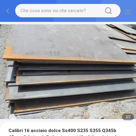
2
/
2
Calibri 16 acciaio dolce Ss400 S235 S355 Q345b