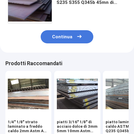
S235 S355 Q345b 45mn di
Astm della lamiera sottile del
acciaio al carbonio di 3mm di
1/4"
Continua
Prodotti Raccomandati
1/4" 1/8" strato
piatti 3/16" 1/8" di
piatto laminat
laminato a freddo
acciaio dolce di 3mm
caldo ASTM A
caldo 2mm Astm A36
5mm 10mm Astm
Q235 Q345b S