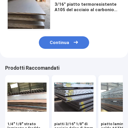
3/16" piatto termoresistente
A105 del acciaio al carbonio
A36 spolverizza sig.ra rivestita
Sheet 5mm 3mm 2mm 6mm
Continua
Prodotti Raccomandati
1/4" 1/8" strato
piatti 3/16" 1/8" di
piatto laminat