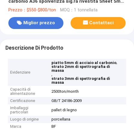
carbonio A36 spolverizza sig.ra rivestita Sheet 5mm
3mm 2mm 6mm
Prezzo：$550-$800/ton
MOQ：1 tonnellata
Miglior prezzo
Contattaci
Descrizione Di Prodotto
,
piatto 5mm di acciaio al carbonio
strato 2mm di spettrografia di
massa
Evidenziare
,
strato 3mm di spettrografia di
massa
Capacità di
2500ton/month
alimentazione
Certificazione
GB/T 24186-2009
Imballaggi
pallet di legno
particolari
Luogo di origine
porcellana
Marca
BF