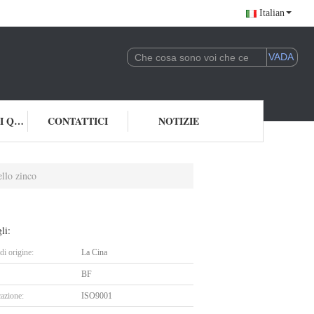
Italian
CONTROLLO DI QUALITÀ
CONTATTICI
NOTIZIE
ello zinco
li:
i origine:
La Cina
BF
cazione:
ISO9001