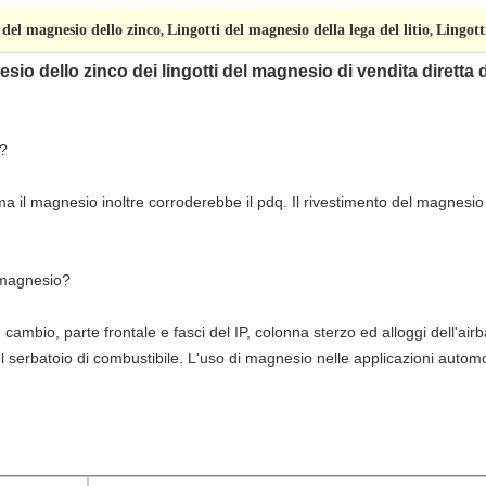
 del magnesio dello zinco
Lingotti del magnesio della lega del litio
Lingott
,
,
gnesio dello zinco dei lingotti del magnesio di vendita diretta 
i?
 ma il magnesio inoltre corroderebbe il pdq. Il rivestimento del magnesio
 magnesio?
 cambio, parte frontale e fasci del IP, colonna sterzo ed alloggi dell'air
l serbatoio di combustibile. L'uso di magnesio nelle applicazioni automob