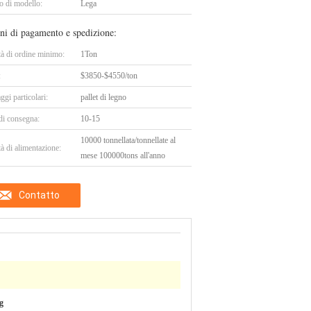
 di modello:
Lega
ni di pagamento e spedizione:
tà di ordine minimo:
1Ton
:
$3850-$4550/ton
ggi particolari:
pallet di legno
di consegna:
10-15
10000 tonnellata/tonnellate al
à di alimentazione:
mese 100000tons all'anno
Contatto
g