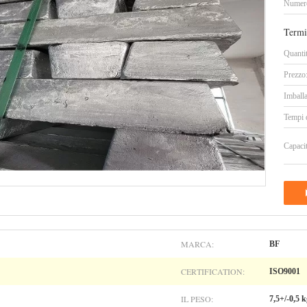
Numero
Termi
Quanti
Prezzo
Imballa
Tempi 
Capacit
MARCA:
BF
CERTIFICATION:
ISO9001
IL PESO:
7,5+/-0,5 k