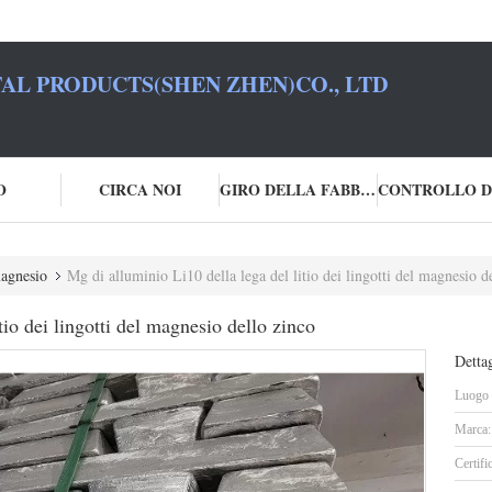
L PRODUCTS(SHEN ZHEN)CO., LTD
O
CIRCA NOI
GIRO DELLA FABBRICA
magnesio
Mg di alluminio Li10 della lega del litio dei lingotti del magnesio d
tio dei lingotti del magnesio dello zinco
Dettag
Luogo d
Marca:
Certifi