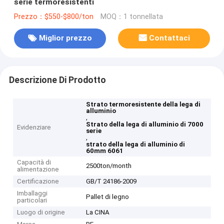
serie termoresistenti
Prezzo：$550-$800/ton
MOQ：1 tonnellata
Miglior prezzo
Contattaci
Descrizione Di Prodotto
Strato termoresistente della lega di
alluminio
,
Strato della lega di alluminio di 7000
Evidenziare
serie
,
strato della lega di alluminio di
60mm 6061
Capacità di
2500ton/month
alimentazione
Certificazione
GB/T 24186-2009
Imballaggi
Pallet di legno
particolari
Luogo di origine
La CINA