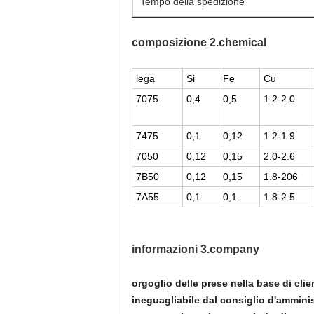
Tempo della spedizione
composizione 2.chemical
lega
Si
Fe
Cu
7075
0,4
0,5
1.2-2.0
7475
0,1
0,12
1.2-1.9
7050
0,12
0,15
2.0-2.6
7B50
0,12
0,15
1.8-206
7A55
0,1
0,1
1.8-2.5
informazioni 3.company
orgoglio delle prese nella base di cli
ineguagliabile dal consiglio d'ammini