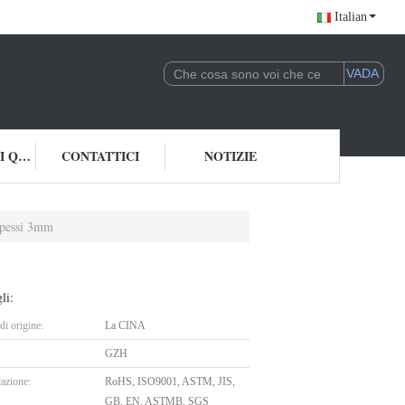
Italian
CONTROLLO DI QUALITÀ
CONTATTICI
NOTIZIE
 spessi 3mm
li:
i origine:
La CINA
GZH
cazione:
RoHS, ISO9001, ASTM, JIS,
GB, EN, ASTMB, SGS