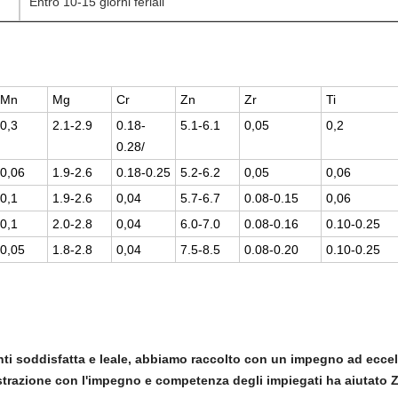
Entro 10-15 giorni feriali
Mn
Mg
Cr
Zn
Zr
Ti
0,3
2.1-2.9
0.18-
5.1-6.1
0,05
0,2
0.28/
0,06
1.9-2.6
0.18-0.25
5.2-6.2
0,05
0,06
0,1
1.9-2.6
0,04
5.7-6.7
0.08-0.15
0,06
0,1
2.0-2.8
0,04
6.0-7.0
0.08-0.16
0.10-0.25
0,05
1.8-2.8
0,04
7.5-8.5
0.08-0.20
0.10-0.25
enti soddisfatta e leale, abbiamo raccolto con un impegno ad eccel
strazione con l'impegno e competenza degli impiegati ha aiutato Z