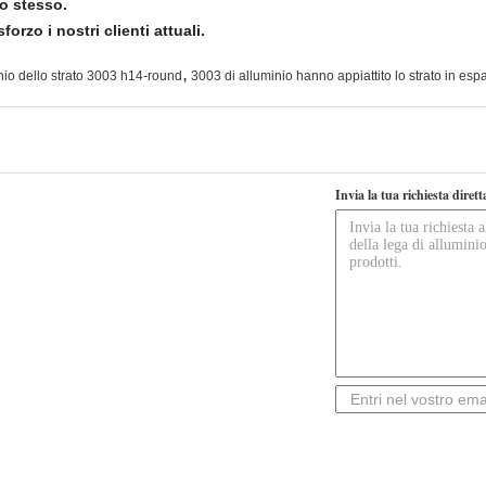
o stesso.
orzo i nostri clienti attuali.
,
inio dello strato 3003 h14-round
3003 di alluminio hanno appiattito lo strato in es
Invia la tua richiesta diret