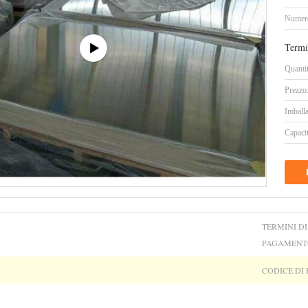
Numero
Termi
Quanti
Prezzo
Imballa
Capacit
TERMINI DI
PAGAMENT
CODICE DI 