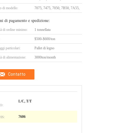
 di modello:
7075, 7475, 7050, 7B50, 7A55,
ni di pagamento e spedizione:
tà di ordine minimo:
1 tonnellata
:
$500-$600/ton
ggi particolari:
Pallet di legno
à di alimentazione:
3000ton/month
Contatto
L/C, T/T
O:
HS:
7606