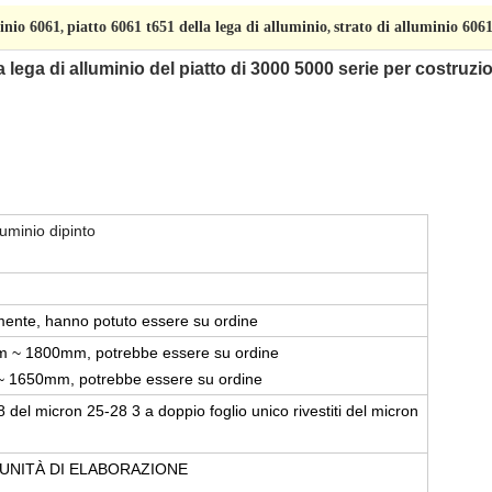
minio 6061
piatto 6061 t651 della lega di alluminio
strato di alluminio 6061
,
,
 lega di alluminio del piatto di 3000 5000 serie per costruzi
luminio dipinto
nte, hanno potuto essere su ordine
m ~ 1800mm, potrebbe essere su ordine
 ~ 1650mm, potrebbe essere su ordine
8 del micron 25-28 3 a doppio foglio unico rivestiti del micron
, UNITÀ DI ELABORAZIONE