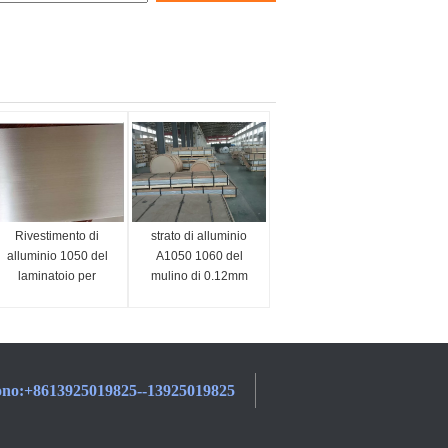
Rivestimento di
strato di alluminio
alluminio 1050 del
A1050 1060 del
laminatoio per
mulino di 0.12mm
lamiere del corpo del
1100 3003 3105
camion 1060 1070
5005 5052 5083 su
1100
misura
ono:
+8613925019825--13925019825