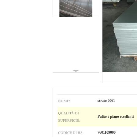
NOME:
strato 6061
QUALITÀ DI
Pulito e piano eccellenti
SUPERFICIE:
CODICE DI HS:
7601109000