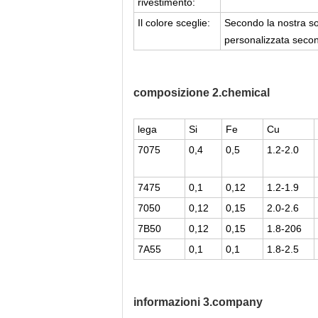
rivestimento:
Il colore sceglie:
Secondo la nostra so
personalizzata second
composizione 2.chemical
lega
Si
Fe
Cu
7075
0,4
0,5
1.2-2.0
7475
0,1
0,12
1.2-1.9
7050
0,12
0,15
2.0-2.6
7B50
0,12
0,15
1.8-206
7A55
0,1
0,1
1.8-2.5
informazioni 3.company