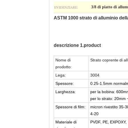
EVIDENZIARE:
3/8 di piatto di allu
ASTM 1000 strato di alluminio della
descrizione 1.product
Nome di
Strato coprente di al
prodotto:
Lega:
3004
Spessore:
0.25-1.5mm normalme
Larghezza:
per la bobina: 600m
per lo strato: 20mm
Spessore di film:
micron rivestito 35-3
4-20
Materiale di
PVDF, PE, EXPOXY