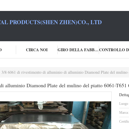
L PRODUCTS(SHEN ZHEN)CO., LTD
O
CIRCA NOI
GIRO DELLA FABBRICA
3/8 6061 di rivestimento di alluminio di alluminio Diamond Plate del mulino
o di alluminio Diamond Plate del mulino del piatto 6061-T651
Dettag
Luogo d
Marca:
Certifi