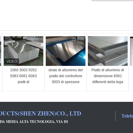
1060 3003 5052
strato di alluminio del
Piatto di alluminio di
5083 6061 6063
piatto del controllore
dimensione 6061
piatti di
3003 di spessore
differenti della lega
alluminio/prezzo di
1060 di 3mm
con la superficie di
alluminio dello strato
varietà
UCTS(SHEN ZHEN)CO., LTD
Telef
ADA MEDIA ALTA TECNOLOGIA, VIA DI