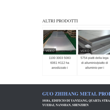
ALTRI PRODOTTI
1100 3003 5083
5754 piatti della lega
6061 H112 ha
di alluminio/piatto di
anodizzato i
alluminio per i
produttori di
materiali da
alluminio dello strato
costruzione
per costruire
GUO ZHIHANG METAL PROD
1018A, EDIFICIO DI YANXIANG, QUARTA STR
YUEHAI, NANSHAN, SHENZHEN