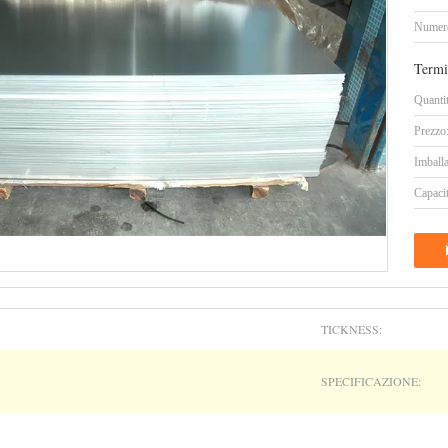
Numero
Termi
Quanti
Prezzo
Imballa
Capacit
TICKNESS:
SPECIFICAZIONE: