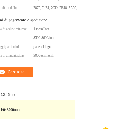
 di modello:
7075, 7475, 7050, 7B50, 7A55,
ni di pagamento e spedizione:
tà di ordine minimo:
1 tonnellata
:
$500-$600/ton
ggi particolari:
pallet di legno
à di alimentazione:
3000ton/month
Contatto
0.2-16mm
100-3000mm