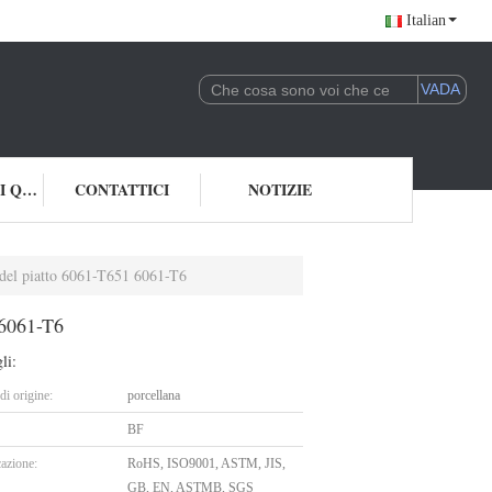
Italian
CONTROLLO DI QUALITÀ
CONTATTICI
NOTIZIE
 del piatto 6061-T651 6061-T6
 6061-T6
li:
i origine:
porcellana
BF
cazione:
RoHS, ISO9001, ASTM, JIS,
GB, EN, ASTMB, SGS