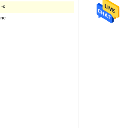
 t6
one