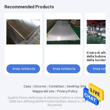
Recommended Products
Il nero di allum
della bobina 7
della lucidatur
ha anodizzato 
strato di allum
Invia richiesta
Invia richiesta
Invia richi
spazzolato
Casa
Circa noi
Contattaci
Desktop Site
Mappa del sito
Privacy Policy
Qualità
Strato della lega di alluminio
Fabbrica cinese.Copyright ©
2026 Guo zhihang Metal Products(Shen zhen)co., ltd. All Rights
Reserved.